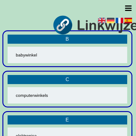
B
babywinkel
C
computerwinkels
E
elektronica