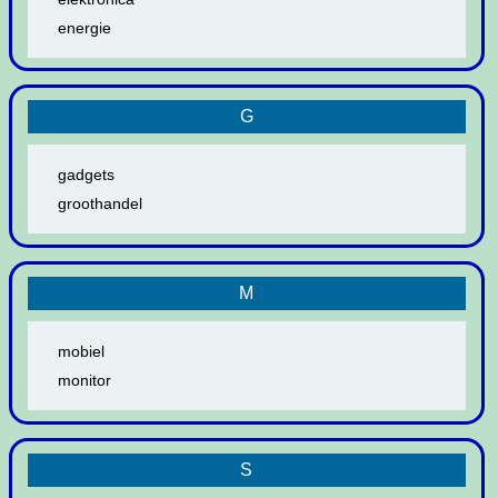
energie
G
gadgets
groothandel
M
mobiel
monitor
S