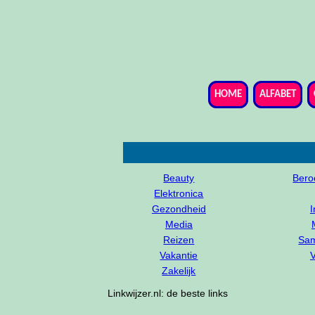
HOME
ALFABET
Beauty
Ber
Elektronica
Gezondheid
I
Media
Reizen
Sam
Vakantie
V
Zakelijk
Linkwijzer.nl: de beste links