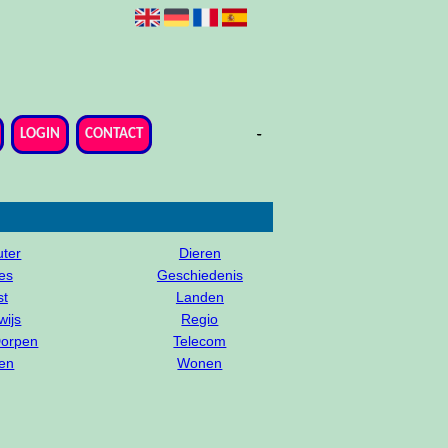
-
-
-
-
-
-
-
LOGIN
CONTACT
ter
Dieren
es
Geschiedenis
st
Landen
wijs
Regio
Dorpen
Telecom
en
Wonen