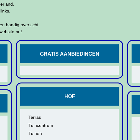
derland.
links.
een handig overzicht.
 website nu!
GRATIS AANBIEDINGEN
HOF
Terras
Tuincentrum
Tuinen