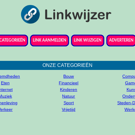
CATEGORIEËN
LINK AANMELDEN
LINK WIJZIGEN
ADVERTEREN
ONZE CATEGORIEËN
oemdheden
Bouw
Compu
Eten
Financieel
Gam
nternet
Kinderen
Kun
Muziek
Natuur
Onder
enleving
Sport
Steden-
erkeer
Vrijetijd
Werk