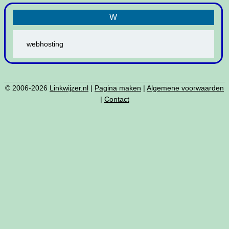
W
webhosting
© 2006-2026
Linkwijzer.nl
|
Pagina maken
|
Algemene voorwaarden
|
Contact