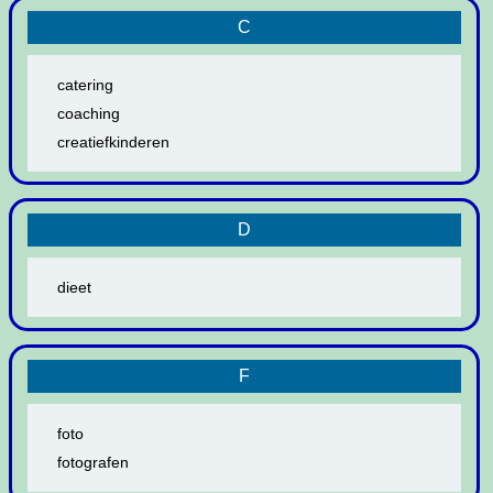
C
catering
coaching
creatiefkinderen
D
dieet
F
foto
fotografen