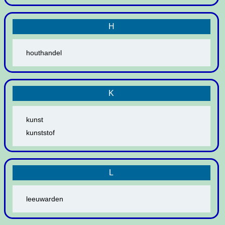
H
houthandel
K
kunst
kunststof
L
leeuwarden