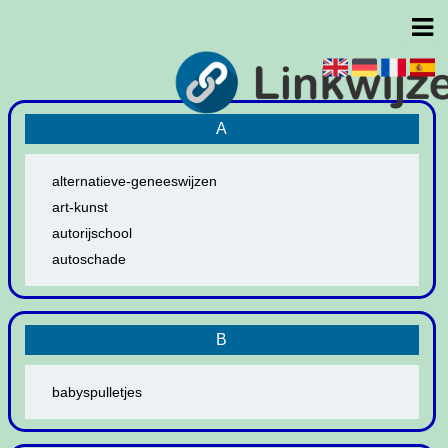
A
alternatieve-geneeswijzen
art-kunst
autorijschool
autoschade
B
babyspulletjes