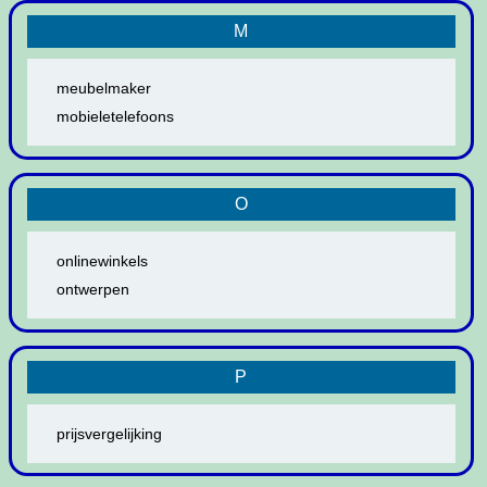
M
meubelmaker
mobieletelefoons
O
onlinewinkels
ontwerpen
P
prijsvergelijking