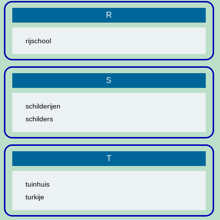
R
rijschool
S
schilderijen
schilders
T
tuinhuis
turkije