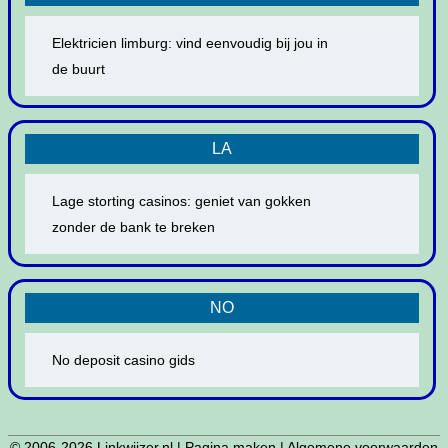
Elektricien limburg: vind eenvoudig bij jou in
de buurt
LA
Lage storting casinos: geniet van gokken
zonder de bank te breken
NO
No deposit casino gids
© 2006-2026
Linkwijzer.nl
|
Pagina maken
|
Algemene voorwaarden