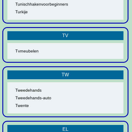
Tunischhakenvoorbeginners
Turkije
TV
Tvmeubelen
TW
Tweedehands
Tweedehands-auto
Twente
EL