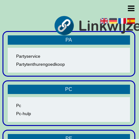
PA
Partyservice
Partytenthurengoedkoop
PC
Pc
Pc-hulp
PE