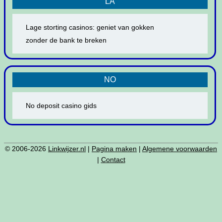
LA
Lage storting casinos: geniet van gokken
zonder de bank te breken
NO
No deposit casino gids
© 2006-2026
Linkwijzer.nl
|
Pagina maken
|
Algemene voorwaarden
|
Contact