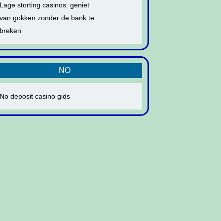
Lage storting casinos: geniet
van gokken zonder de bank te
breken
NO
No deposit casino gids