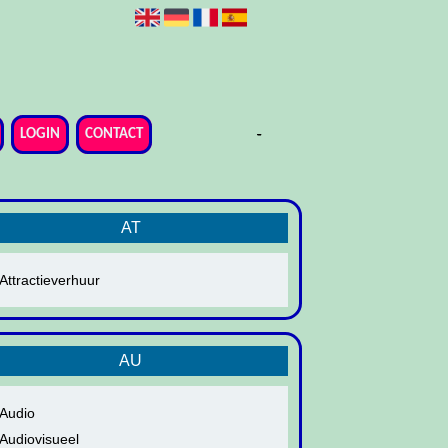
-
-
-
-
-
-
-
LOGIN
CONTACT
AT
Attractieverhuur
AU
Audio
Audiovisueel