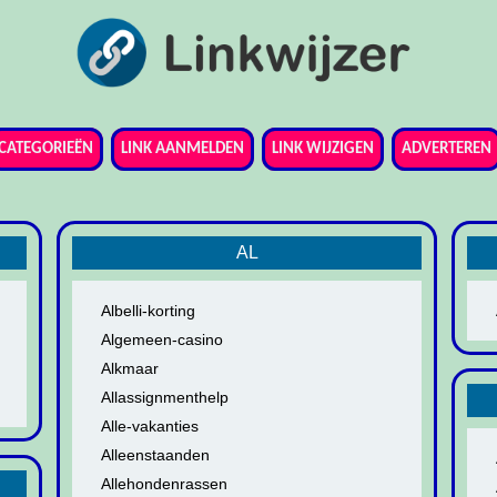
CATEGORIEËN
LINK AANMELDEN
LINK WIJZIGEN
ADVERTEREN
AL
Albelli-korting
Algemeen-casino
Alkmaar
Allassignmenthelp
Alle-vakanties
Alleenstaanden
Allehondenrassen