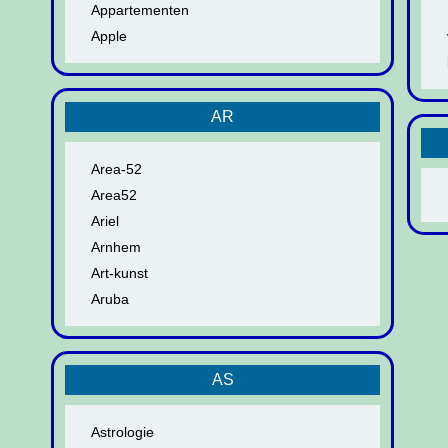
Appartementen
Apple
AR
Area-52
Area52
Ariel
Arnhem
Art-kunst
Aruba
AS
Astrologie